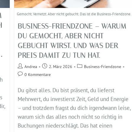
M
Gemocht. Vernetzt. Aber nicht gebucht. Das ist die Business-Friendzone.
H
BUSINESS-FRIENDZONE – WARUM
DU GEMOCHT, ABER NICHT
GEBUCHT WIRST. UND WAS DER
PREIS DAMIT ZU TUN HAT.
Andrea
2. März 2026
Business-Friendzone
0 Kommentare
ch
Du gibst alles. Du bist präsent, du lieferst
s
Mehrwert, du investierst Zeit, Geld und Energie
ir,
– und trotzdem fragst du dich irgendwann leise,
warum sich das alles noch nicht so richtig in
Buchungen niederschlägt. Das hat einen